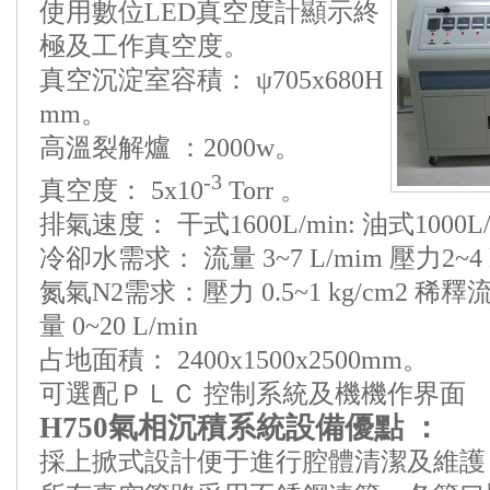
使用數位LED真空度計顯示終
極及工作真空度。
真空沉淀室容積： ψ705x680H
mm。
高溫裂解爐 ：2000w。
-3
真空度： 5x10
Torr 。
排氣速度： 干式1600L/min: 油式1000L
冷卻水需求： 流量 3~7 L/mim 壓力2~4 kg
氮氣N2需求：壓力 0.5~1 kg/cm2 稀釋流量
量 0~20 L/min
占地面積： 2400x1500x2500mm。
可選配ＰＬＣ 控制系統及機機作界面
H750氣相沉積系統設備優點 ：
採上掀式設計便于進行腔體清潔及維護