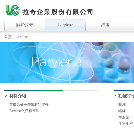
拉奇企業股份有限公司
關於拉奇
Parylene
設備
首頁
> parylene
材料介紹
功能特
有機高分子奈米材料簡介
防潮
Parylene的沉積原理
絕緣
耐腐蝕
生物相容