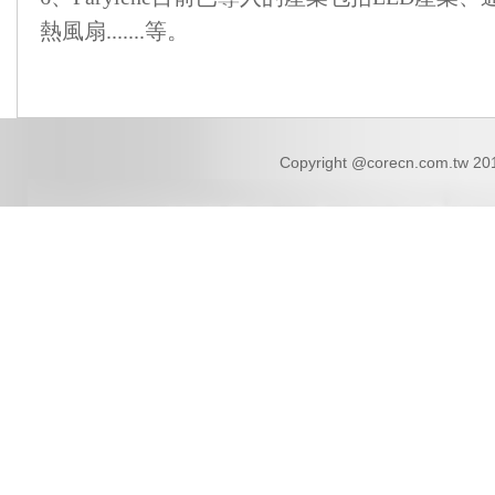
熱風扇.......等。
Copyright @corecn.com.tw 2