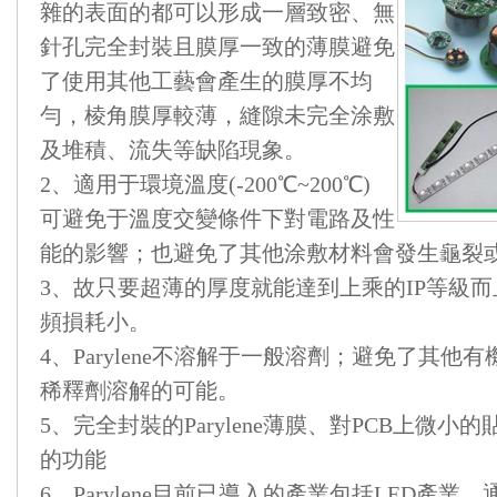
雜的表面的都可以形成一層致密、無
針孔完全封裝且膜厚一致的薄膜避免
了使用其他工藝會產生的膜厚不均
勻，棱角膜厚較薄，縫隙未完全涂敷
及堆積、流失等缺陷現象。
2、適用于環境溫度(-200℃~200℃)
可避免于溫度交變條件下對電路及性
能的影響；也避免了其他涂敷材料會發生龜裂或
3、故只要超薄的厚度就能達到上乘的IP等級
頻損耗小。
4、Parylene不溶解于一般溶劑；避免了其
稀釋劑溶解的可能。
5、完全封裝的Parylene薄膜、對PCB上微
的功能
6、Parylene目前已導入的產業包括LED產