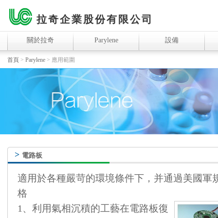
拉奇企業股份有限公司
關於拉奇
Parylene
設備
首頁
>
Parylene
>
應用範圍
>
電路板
適用於各種嚴苛的環境條件下，并通過美國軍規MIL
格
1、利用氣相沉積的工藝在電路板復