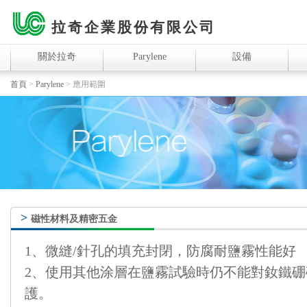
拉奇企業股份有限公司
關於拉奇
Parylene
設備
首頁
>
Parylene
>
應用範圍
>
磁性材料及精密五金
1、微縫/針孔的填充封閉，防腐耐鹽霧性能好
2、使用其他涂層在鹽霧試驗時仍不能對釹鐵
護。