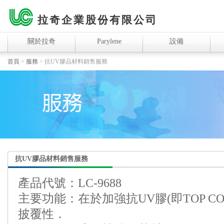
拉奇企業股份有限公司
關於拉奇
Parylene
設備
首頁
>
服務
>
抗UV膠品材料銷售服務
抗UV膠品材料銷售服務
產品代號：LC-9688
主要功能：在於加強抗UV膠(即TOP C
披覆性．